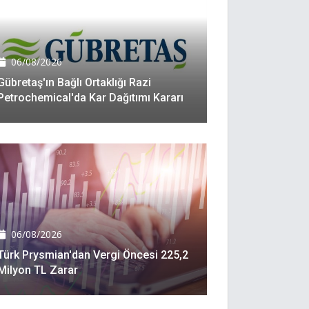
06/08/2026
Gübretaş'ın Bağlı Ortaklığı Razi
Petrochemical'da Kar Dağıtımı Kararı
06/08/2026
Türk Prysmian'dan Vergi Öncesi 225,2
Milyon TL Zarar